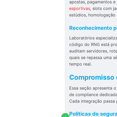
apostas, pagamentos e 
esportivas
, slots com j
estúdios, homologação
Reconhecimento po
Laboratórios especializ
código do RNG está prot
auditam servidores, rot
quais se repassa uma sé
tempo real.
Compromisso d
Essa seção apresenta o
de compliance dedicada
Cada integração passa p
Políticas de segu
‹