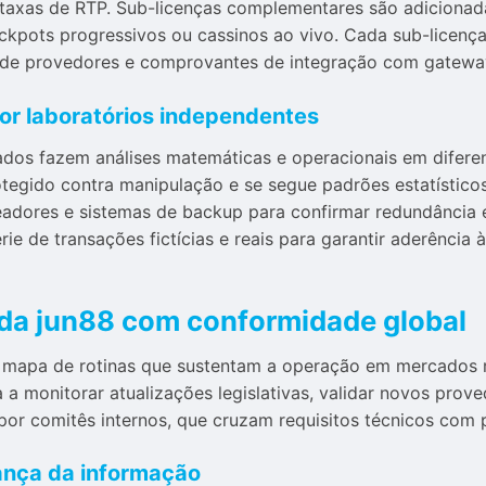
taxas de RTP. Sub-licenças complementares são adicionada
ackpots progressivos ou cassinos ao vivo. Cada sub-licenç
 de provedores e comprovantes de integração com gatew
r laboratórios independentes
ados fazem análises matemáticas e operacionais em diferen
egido contra manipulação e se segue padrões estatísticos 
eadores e sistemas de backup para confirmar redundância 
rie de transações fictícias e reais para garantir aderênc
a jun88 com conformidade global
 mapa de rotinas que sustentam a operação em mercados 
 a monitorar atualizações legislativas, validar novos pr
or comitês internos, que cruzam requisitos técnicos com pol
rança da informação