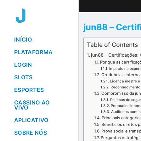
Skip
to
content
jun88 – Certi
INÍCIO
Table of Contents
PLATAFORMA
jun88 – Certificações:
Por que as certifica
LOGIN
Impacto na experi
Credenciais interna
SLOTS
Licença mestre e
Reconhecimento p
ESPORTES
Compromisso da jun
Políticas de seg
CASSINO AO
Protocolos intern
VIVO
Auditorias contín
Principais categoria
APLICATIVO
Benefícios diretos 
Prova social e trans
SOBRE NÓS
Perguntas estratégic