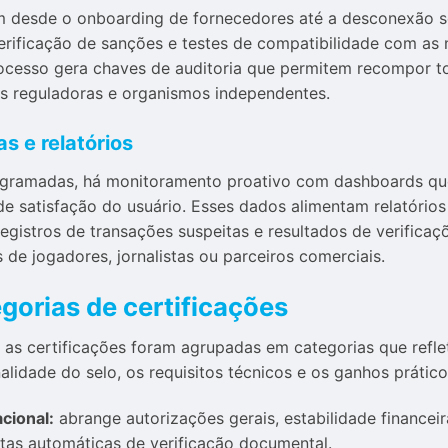
 desde o onboarding de fornecedores até a desconexão se
verificação de sanções e testes de compatibilidade com a
cesso gera chaves de auditoria que permitem recompor tod
es reguladoras e organismos independentes.
s e relatórios
ogramadas, há monitoramento proativo com dashboards qu
de satisfação do usuário. Esses dados alimentam relatório
registros de transações suspeitas e resultados de verific
 de jogadores, jornalistas ou parceiros comerciais.
egorias de certificações
ta, as certificações foram agrupadas em categorias que re
alidade do selo, os requisitos técnicos e os ganhos práticos
cional:
abrange autorizações gerais, estabilidade financeira
ntas automáticas de verificação documental.