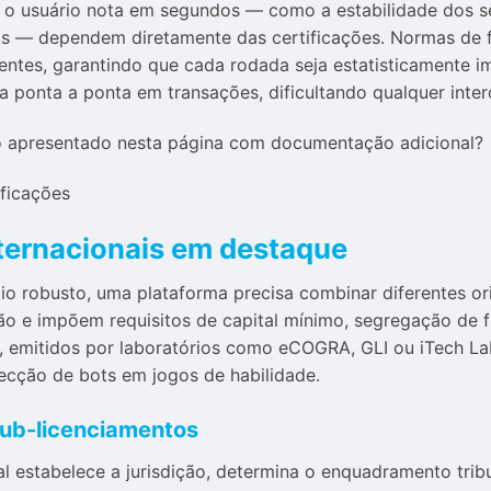
 o usuário nota em segundos — como a estabilidade dos se
ts — dependem diretamente das certificações. Normas de f
entes, garantindo que cada rodada seja estatisticamente i
a ponta a ponta em transações, dificultando qualquer inte
lo apresentado nesta página com documentação adicional?
ificações
nternacionais em destaque
o robusto, uma plataforma precisa combinar diferentes ori
ação e impõem requisitos de capital mínimo, segregação de
os, emitidos por laboratórios como eCOGRA, GLI ou iTech L
cção de bots em jogos de habilidade.
sub-licenciamentos
al estabelece a jurisdição, determina o enquadramento trib