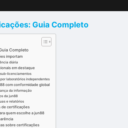
ficações: Guia Completo
 Guia Completo
ções importam
ência diária
cionais em destaque
 sub-licenciamentos
or laboratórios independentes
88 com conformidade global
urança da informação
os da jun88
uas e relatórios
s de certificações
para quem escolhe a jun88
parência
as sobre certificações