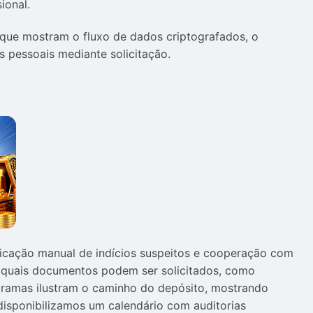
ional.
que mostram o fluxo de dados criptografados, o
pessoais mediante solicitação.
ficação manual de indícios suspeitos e cooperação com
, quais documentos podem ser solicitados, como
gramas ilustram o caminho do depósito, mostrando
 disponibilizamos um calendário com auditorias