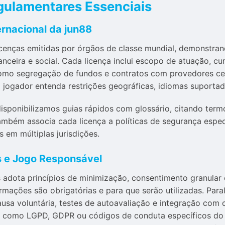
gulamentares Essenciais
rnacional da jun88
icenças emitidas por órgãos de classe mundial, demonstra
nanceira e social. Cada licença inclui escopo de atuação, cu
como segregação de fundos e contratos com provedores cer
o jogador entenda restrições geográficas, idiomas suportado
, disponibilizamos guias rápidos com glossário, citando t
 também associa cada licença a políticas de segurança espe
 em múltiplas jurisdições.
 e Jogo Responsável
 adota princípios de minimização, consentimento granular 
rmações são obrigatórias e para que serão utilizadas. Par
ausa voluntária, testes de autoavaliação e integração com
a, como LGPD, GDPR ou códigos de conduta específicos do se