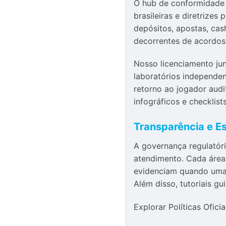
O hub de conformidad
brasileiras e diretrize
depósitos, apostas, cas
decorrentes de acordos 
Nosso licenciamento jun
laboratórios independen
retorno ao jogador audi
infográficos e checklis
Transparência e Es
A governança regulatóri
atendimento. Cada área 
evidenciam quando uma 
Além disso, tutoriais g
Explorar Políticas Oficia