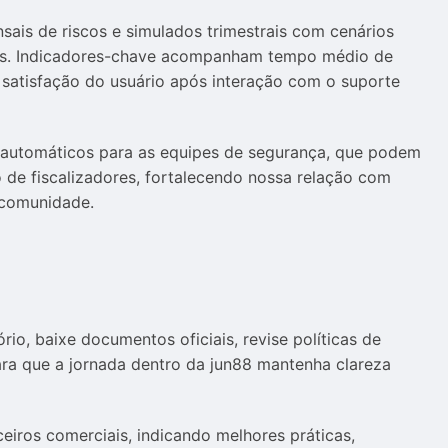
nsais de riscos e simulados trimestrais com cenários
veis. Indicadores-chave acompanham tempo médio de
 satisfação do usuário após interação com o suporte
s automáticos para as equipes de segurança, que podem
de fiscalizadores, fortalecendo nossa relação com
 comunidade.
rio, baixe documentos oficiais, revise políticas de
ra que a jornada dentro da jun88 mantenha clareza
eiros comerciais, indicando melhores práticas,