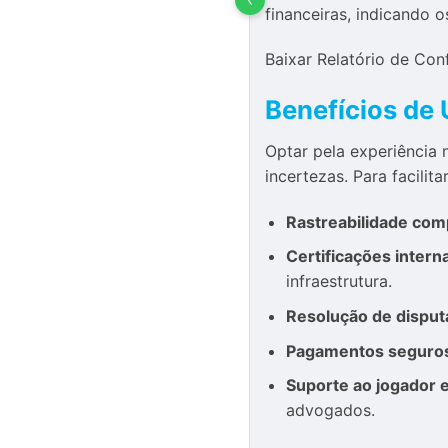
financeiras, indicando 
Baixar Relatório de Co
Benefícios de
Optar pela experiência 
incertezas. Para facilita
Rastreabilidade com
Certificações intern
infraestrutura.
Resolução de disput
Pagamentos seguro
Suporte ao jogador e
advogados.