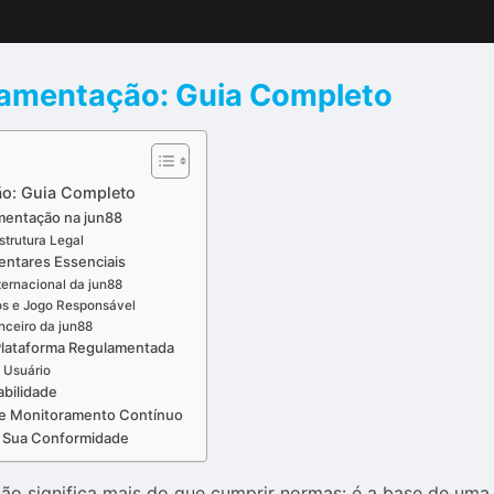
lamentação: Guia Completo
ão: Guia Completo
mentação na jun88
strutura Legal
entares Essenciais
ernacional da jun88
os e Jogo Responsável
ceiro da jun88
Plataforma Regulamentada
 Usuário
abilidade
 e Monitoramento Contínuo
r Sua Conformidade
ão significa mais do que cumprir normas: é a base de uma e