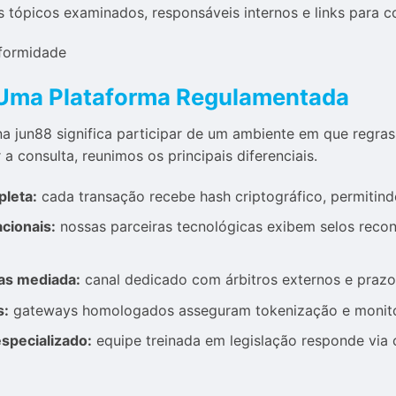
os tópicos examinados, responsáveis internos e links para c
nformidade
 Uma Plataforma Regulamentada
na jun88 significa participar de um ambiente em que regra
r a consulta, reunimos os principais diferenciais.
pleta:
cada transação recebe hash criptográfico, permitindo
acionais:
nossas parceiras tecnológicas exibem selos recon
as mediada:
canal dedicado com árbitros externos e prazos
s:
gateways homologados asseguram tokenização e monitor
specializado:
equipe treinada em legislação responde via c