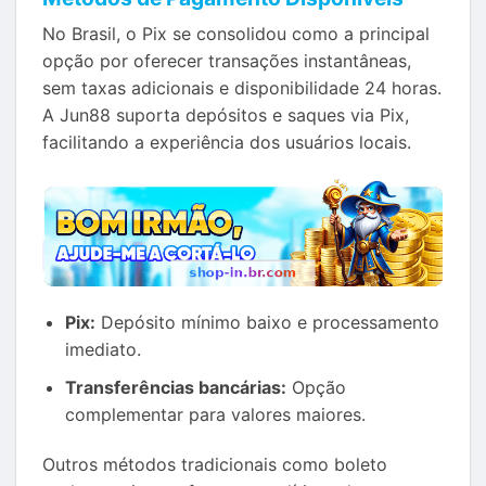
No Brasil, o Pix se consolidou como a principal
opção por oferecer transações instantâneas,
sem taxas adicionais e disponibilidade 24 horas.
A Jun88 suporta depósitos e saques via Pix,
facilitando a experiência dos usuários locais.
Pix:
Depósito mínimo baixo e processamento
imediato.
Transferências bancárias:
Opção
complementar para valores maiores.
Outros métodos tradicionais como boleto