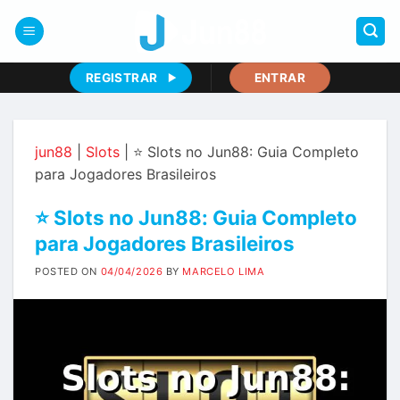
Skip
to
content
REGISTRAR
ENTRAR
jun88
|
Slots
|
⭐ Slots no Jun88: Guia Completo
para Jogadores Brasileiros
⭐ Slots no Jun88: Guia Completo
para Jogadores Brasileiros
POSTED ON
04/04/2026
BY
MARCELO LIMA