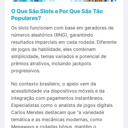
O Que São Slots e Por Que São Tão
Populares?
Os slots funcionam com base em geradores de
números aleatórios (RNG), garantindo
resultados imparciais em cada rodada. Diferente
de jogos de habilidade, eles combinam
simplicidade, temas variados e potencial de
prêmios atrativos, incluindo jackpots
progressivos.
No contexto brasileiro, o apelo vem da
acessibilidade via dispositivos móveis e da
integração com pagamentos instantâneos.
Especialistas como o analista de jogos digitais
Carlos Mendes destacam que “a variedade
temática e as mecânicas modernas, como
Megaways e rodadas bônus, mantêm o