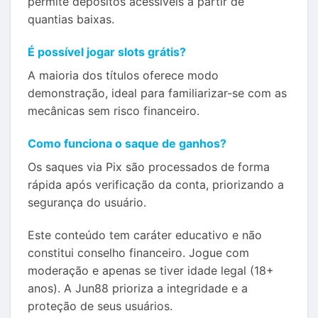
permite depósitos acessíveis a partir de
quantias baixas.
É possível jogar slots grátis?
A maioria dos títulos oferece modo
demonstração, ideal para familiarizar-se com as
mecânicas sem risco financeiro.
Como funciona o saque de ganhos?
Os saques via Pix são processados de forma
rápida após verificação da conta, priorizando a
segurança do usuário.
Este conteúdo tem caráter educativo e não
constitui conselho financeiro. Jogue com
moderação e apenas se tiver idade legal (18+
anos). A Jun88 prioriza a integridade e a
proteção de seus usuários.