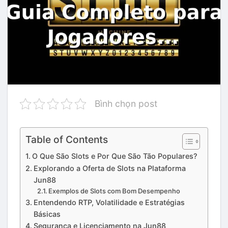
Bình chọn post
Table of Contents
O Que São Slots e Por Que São Tão Populares?
Explorando a Oferta de Slots na Plataforma
Jun88
Exemplos de Slots com Bom Desempenho
Entendendo RTP, Volatilidade e Estratégias
Básicas
Segurança e Licenciamento na Jun88