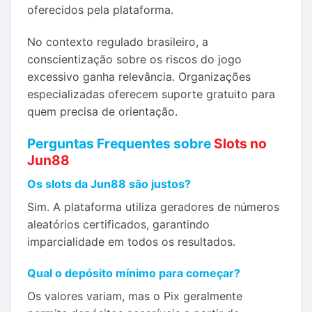
oferecidos pela plataforma.
No contexto regulado brasileiro, a
conscientização sobre os riscos do jogo
excessivo ganha relevância. Organizações
especializadas oferecem suporte gratuito para
quem precisa de orientação.
Perguntas Frequentes sobre
Slots no
Jun88
Os slots da Jun88 são justos?
Sim. A plataforma utiliza geradores de números
aleatórios certificados, garantindo
imparcialidade em todos os resultados.
Qual o depósito mínimo para começar?
Os valores variam, mas o Pix geralmente