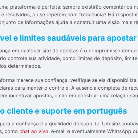
ma plataforma é perfeita: sempre existirão comentários ne
e resolvidos, ou se repetem com frequência? Há respostas 
onjunto de informações ajuda a construir uma visão mais re
el e limites saudáveis para apostar
iança em qualquer site de apostas é o compromisso com 
rio controle sua atividade, como limites de depósito, limi
dos determinados.
aforma merece sua confiança, verifique se ela disponibiliza
claras para manter o controle. A ausência completa de rec
em incentivar apostas, e não em construir uma relação sa
o cliente e suporte em português
para a confiança é a qualidade do suporte. Um site confiáv
os, como
chat ao vivo
, e-mail e eventualmente WhatsApp o