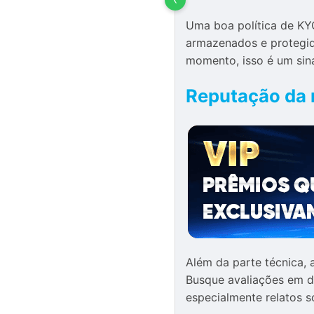
Uma boa política de KY
armazenados e protegid
momento, isso é um sina
Reputação da m
Além da parte técnica,
Busque avaliações em d
especialmente relatos 