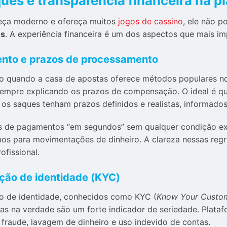
ues e transparência financeira na p
eça moderno e ofereça muitos
jogos de cassino
, ele não p
es
. A experiência financeira é um dos aspectos que mais i
nto e prazos de processamento
 quando a casa de apostas oferece métodos populares no Br
sempre explicando os prazos de compensação. O ideal é qu
os saques tenham prazos definidos e realistas, informado
 de pagamentos “em segundos” sem qualquer condição exp
os para movimentações de dinheiro. A clareza nessas regra
fissional.
cação de identidade (KYC)
ão de identidade, conhecidos como KYC (
Know Your Custo
as na verdade são um forte indicador de seriedade. Plata
fraude, lavagem de dinheiro e uso indevido de contas.