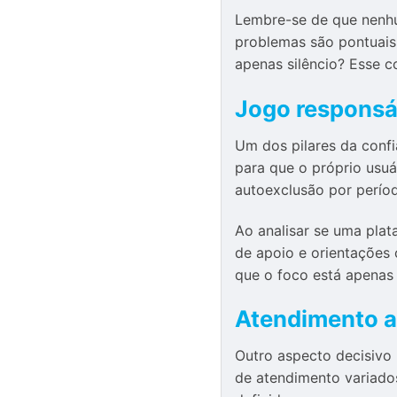
Lembre-se de que nenhu
problemas são pontuais 
apenas silêncio? Esse c
Jogo responsáv
Um dos pilares da conf
para que o próprio usuá
autoexclusão por perío
Ao analisar se uma plat
de apoio e orientações 
que o foco está apenas 
Atendimento a
Outro aspecto decisivo 
de atendimento variad