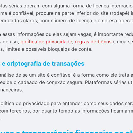
tas sérias operam com alguma forma de licença internacion
rma é confiável, procure na parte inferior do site (rodapé)
irem dados claros, com número de licença e empresa operad
 essas informações ou elas sejam vagas, é importante re
s de uso,
política de privacidade
,
regras de bônus
e uma se
 limites e possíveis bloqueios de conta.
e criptografia de transações
análise de se um site é confiável é a forma como ele trata 
xibe o cadeado de conexão segura. Plataformas sérias util
inanceiras.
 política de privacidade para entender como seus dados se
com terceiros, por quanto tempo as informações ficam a
.