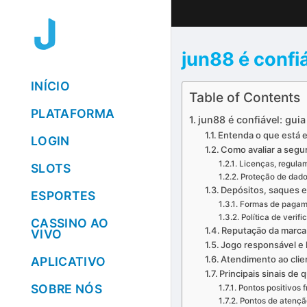
Skip
to
content
jun88 é confi
INÍCIO
Table of Contents
PLATAFORMA
jun88 é confiável: gui
Entenda o que está e
LOGIN
Como avaliar a segu
Licenças, regula
SLOTS
Proteção de dados
Depósitos, saques e
ESPORTES
Formas de pagam
Política de verif
CASSINO AO
Reputação da marca 
VIVO
Jogo responsável e 
Atendimento ao clie
APLICATIVO
Principais sinais de 
SOBRE NÓS
Pontos positivos 
Pontos de atenção