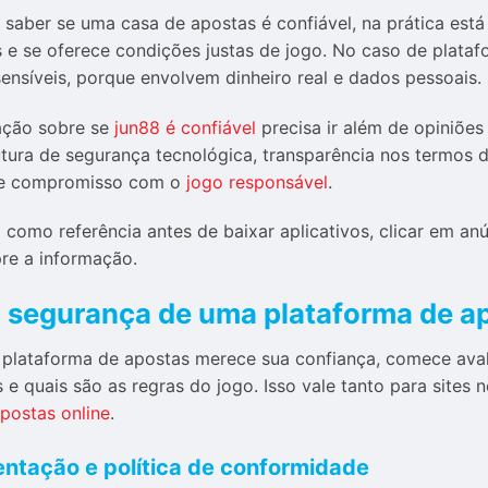
aber se uma casa de apostas é confiável, na prática está 
 e se oferece condições justas de jogo. No caso de plata
ensíveis, porque envolvem dinheiro real e dados pessoais.
iação sobre se
jun88 é confiável
precisa ir além de opiniões 
trutura de segurança tecnológica, transparência nos termos 
e e compromisso com o
jogo responsável
.
como referência antes de baixar aplicativos, clicar em an
re a informação.
a segurança de uma plataforma de a
 plataforma de apostas merece sua confiança, comece avali
 quais são as regras do jogo. Isso vale tanto para sites 
postas online
.
entação e política de conformidade