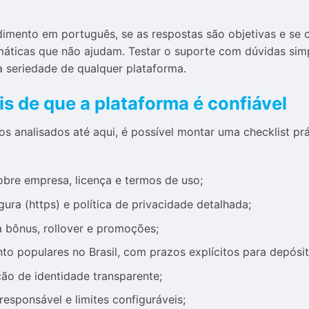
ndimento em português, se as respostas são objetivas e s
áticas que não ajudam. Testar o suporte com dúvidas simpl
 a seriedade de qualquer plataforma.
ais de que a plataforma é confiável
os analisados até aqui, é possível montar uma checklist pr
obre empresa, licença e termos de uso;
ura (https) e política de privacidade detalhada;
a bônus, rollover e promoções;
 populares no Brasil, com prazos explícitos para depósit
ção de identidade transparente;
esponsável e limites configuráveis;