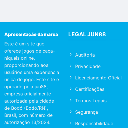
LEGAL JUN88
Apresentação da marca
Este é um site que
oferece jogos de caça-
Auditoria
níqueis online,
proporcionando aos
Privacidade
usuários uma experiência
Licenciamento Oficial
única de jogo. Este site é
operado pela jun88,
Certificações
empresa oficialmente
Termos Legais
autorizada pela cidade
de Bodó (Bodó/RN),
Segurança
Brasil, com número de
autorização 13/2024.
Responsabilidade