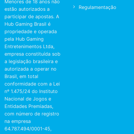
Menores de 18 anos não
Regulamentação
estão autorizados a
participar de apostas. A
Hub Gaming Brasil é
propriedade e operada
pela Hub Gaming
Entretenimentos Ltda,
empresa constituída sob
a legislação brasileira e
autorizada a operar no
Brasil, em total
conformidade com a Lei
nº 1.475/24 do Instituto
Nacional de Jogos e
Entidades Premiadas,
com número de registro
na empresa
64.787.494/0001-45,