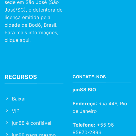
sede em São José (São
José/SC), e detentora de
licença emitida pela
cidade de Bodó, Brasil.
Para mais informações,
clique aqui.
RECURSOS
CONTATE-NOS
jun88 BIO
Baixar
Endereço
: Rua 446, Rio
VIP
de Janeiro
jun88 é confiável
Telefone:
+55 96
95970-2896
jun88 paga mesmo