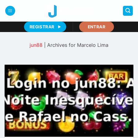
Skip
to
content
REGISTRAR
ENTRAR
jun88
|
Archives for Marcelo Lima